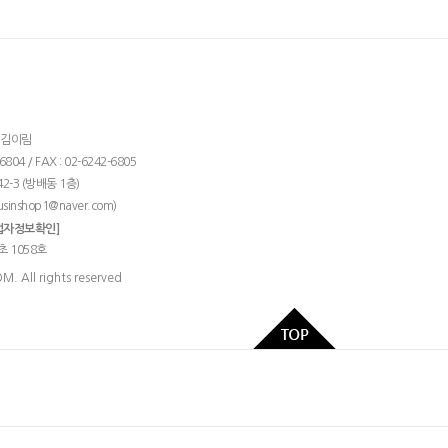
: 김이림
04 / FAX : 02-6242-6805
2-3 (방배동 1층)
)
usinshop1@naver.com
업자정보확인]
초 1058호
 All rights reserved