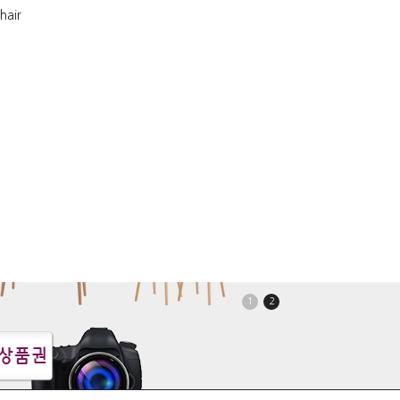
air
1
2