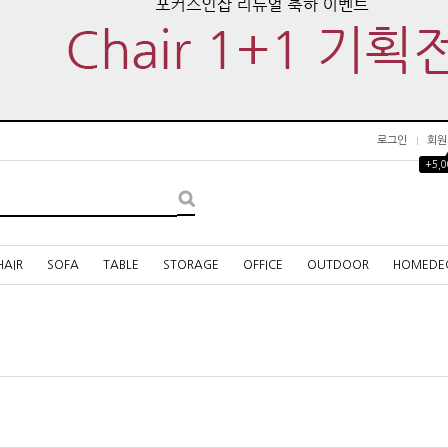
로그인
회원
+5,
HAIR
SOFA
TABLE
STORAGE
OFFICE
OUTDOOR
HOMEDE