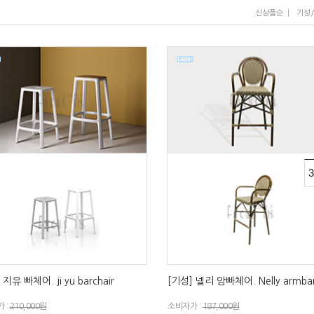
I
신상품순
기성
 지유 빠체어. ji yu barchair
[기성] 넬리 암빠체어. Nelly armbar
 :
210,000원
소비자가 :
187,000원