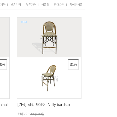
I
I
I
I
I
/제작
낮은가격
높은가격
상품명
판매순위
많이본상품
30%
31%
chair
[기성] 넬리 빠체어. Nelly barchair
소비자가 :
180,000원