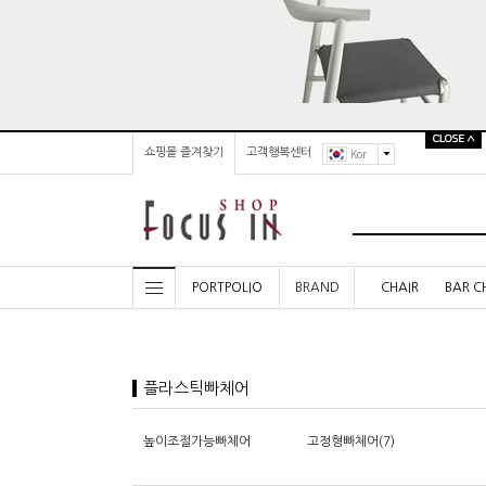
쇼핑몰 즐겨찾기
고객행복센터
Kor
PORTPOLIO
BRAND
CHAIR
BAR C
플라스틱빠체어
높이조절가능빠체어
고정형빠체어(7)