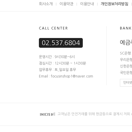
회사소개
이용약관
이용안내
개인정보처리방침
CALL CENTER
BANK
02.537.6804
예금
SC은행 
운영시간 : 9시30분~6시
우리은행 
점심시간 : 12시30분 ~ 1시30분
신한은행 
업무휴무 : 토,일요일 휴무
국민은행 
Email : focusinshop1@naver.com
인터넷
고객님은 안전거래를 위해 현금등으로 결제시 저희 