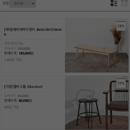
정렬
28%
[제작] 베이직버치 벤치. Basic birch benc
h
주문제작가능
소비자가 :
250,000원
판매가격 :
180,000
원
1,800원 적립
33%
[기성] 엘버 스툴. Elva stool
소비자가 :
90,000원
판매가격 :
60,000
원
600원 적립