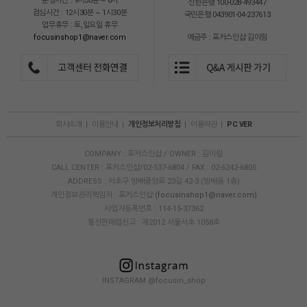
운영시간 : 9시30분 ~ 6시
신한은행 100-028-493447
점심시간 : 12시30분 ~ 1시30분
국민은행 043901-04-237613
업무휴무 : 토,일요일 휴무
focusinshop1@naver.com
예금주 : 포커스인샵 김이림
회사소개
|
이용안내
|
개인정보처리방침
|
이용약관
|
PC VER
COMPANY : 포커스인샵 / OWNER : 김이림
CALL CENTER : 포커스인샵/02-537-6804 / FAX : 02-6242-6805
ADDRESS : 서초구 방배중앙로 23길 42-3 (방배동 1층)
개인정보관리책임자 : 포커스인샵
(focusinshop1@naver.com)
사업자등록번호 : 114-15-37362
통신판매업신고 : 제2012 서울서초 1058호
INSTAGRAM @focusin_shop