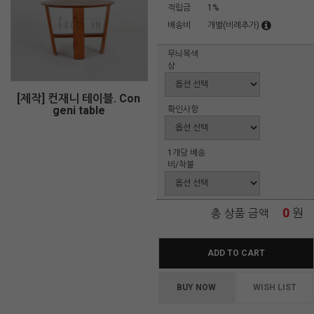
적립금
1%
배송비
개별(비례추가)
무늬목색
상
[제작] 컨재니 테이블. Con
geni table
확인사항
1개당 배송
비/착불
0
원
총 상품 금액
ADD TO CART
BUY NOW
WISH LIST