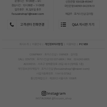
운영시간 : 9시30분 ~ 6시
신한은행 100-028-493447
점심시간 : 12시30분 ~ 1시30분
국민은행 043901-04-237613
업무휴무 : 토,일요일 휴무
focusinshop1@naver.com
예금주 : 포커스인샵 김이림
회사소개
|
이용안내
|
개인정보처리방침
|
이용약관
|
PC VER
COMPANY : 포커스인샵 / OWNER : 김이림
CALL CENTER : 포커스인샵/02-537-6804 / FAX : 02-6242-6805
ADDRESS : 서초구 방배중앙로 23길 42-3 (방배동 1층)
개인정보관리책임자 : 포커스인샵
(focusinshop1@naver.com)
사업자등록번호 : 114-15-37362
통신판매업신고 : 제2012 서울서초 1058호
INSTAGRAM @focusin_shop