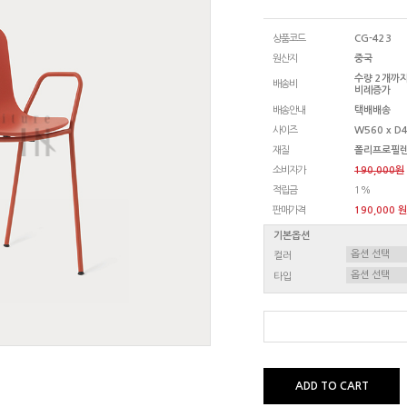
상품코드
CG-423
원산지
중국
수량 2개까지
배송비
비례증가
배송안내
택배배송
사이즈
W560 x D4
재질
폴리프로필렌
소비자가
190,000원
적립금
1%
판매가격
190,000 원
기본옵션
컬러
타입
ADD TO CART