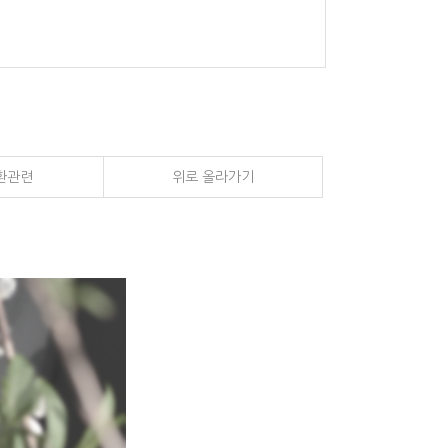
환관련
위로 올라가기