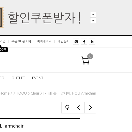
가입
주문/배송조회
마이페이지
개인결제
▲
000원
0
CO
OUTLET
EVENT
>
>
>
> [기성] 홀리 암체어. HOLI Armchair
Home
TOOU
Chair
 armchair