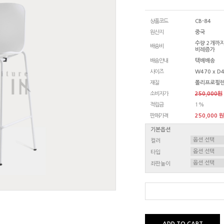
상품코드
CB-84
원산지
중국
수량 2개까지
배송비
비례증가
배송안내
택배배송
사이즈
W470 x D4
재질
폴리프로필렌
소비자가
250,000원
적립금
1%
판매가격
250,000 원
기본옵션
컬러
타입
좌판높이