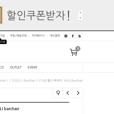
가입
주문/배송조회
마이페이지
개인결제
▲
000원
0
CO
OUTLET
EVENT
>
>
>
> [기성] 홀리 빠체어. HOLI Barchair
ome
TOOU
Barchair
 barchair