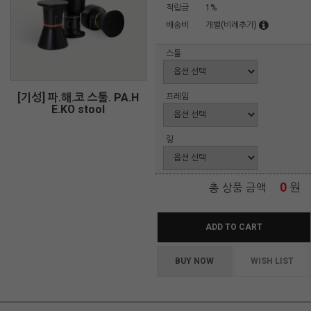
적립금
1%
배송비
개별(비례추가)
스툴
[기성] 파.해.코 스툴. PA.H
프레임
E.KO stool
링
0
원
총 상품 금액
ADD TO CART
BUY NOW
WISH LIST