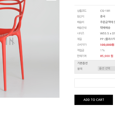
상품코드
CG-181
원산지
중국
배송비
주문금액에 
배송안내
택배배송
사이즈
W55.5 x D
재질
PP (플라스틱
소비자가
100,000원
적립금
1%
판매가격
85,000 원
기본옵션
블랙
ADD TO CART