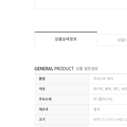
상품상세정보
상품
품명
트위스트 체어
색상
화이트, 블랙, 레드, 오
주요소재
PP (플라스틱)
제조국
중국
크기
W55.5 x D53 x H82 (