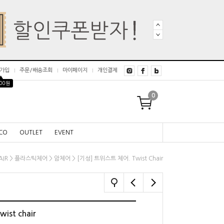
가입
주문/배송조회
마이페이지
개인결제
▲
000원
0
CO
OUTLET
EVENT
>
>
> [기성] 트위스트 체어. Twist Chair
AIR
플라스틱체어
암체어
st chair