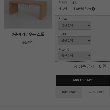
적립금
1%
배송비
개별(비례추가)
사이즈
맞춤제작 / 우든 스툴
무늬목
주문제작
확인사항
0
원
총 상품 금액
ADD TO CART
BUY NOW
WISH LIST