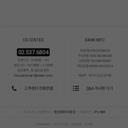
CS CENTER
BANK INFO
02.537.6804
SC은행 378-20-020613
우리은행 1005-302-066230
운영시간 : 9시30분 ~ 6시
신한은행 100-028-493447
점심시간 : 12시30분 ~ 1시30분
국민은행 043901-04-237613
업무휴무 : 토,일요일 휴무
focusinshop1@naver.com
예금주 : 포커스인샵 김이림
회사소개
|
이용안내
|
개인정보처리방침
|
이용약관
|
PC VER
COMPANY : 포커스인샵 / OWNER : 김이림