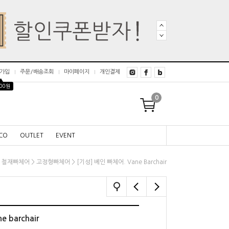
가입
주문/배송조회
마이페이지
개인결제
▲
000원
0
CO
OUTLET
EVENT
>
>
> [기성] 베인 빠체어. Vane Barchair
철재빠체어
고정형빠체어
 barchair