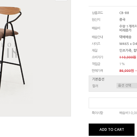
상품코드
CB-88
원산지
중국
수량 1개까지
배송비
비례증가
배송안내
택배배송
사이즈
W465 x D4
재질
인조가죽, 합
소비자가
110,000원
적립금
1%
판매가격
86,000
원 
기본옵션
컬러
특이사항
배송비10,
ADD TO CART