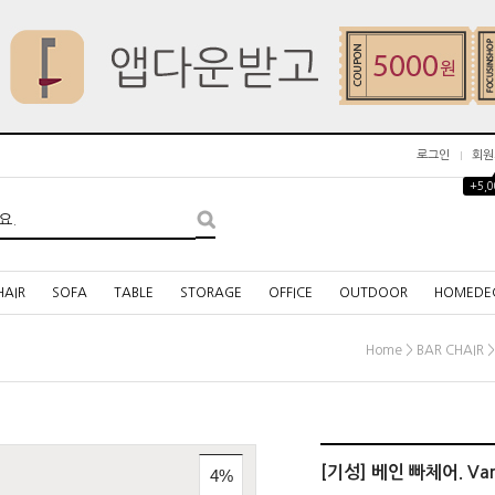
로그인
회원
+5,
HAIR
SOFA
TABLE
STORAGE
OFFICE
OUTDOOR
HOMEDE
>
Home
BAR CHAIR
[기성] 베인 빠체어. Vane
4%