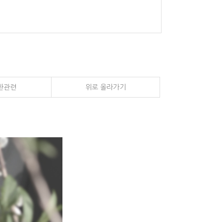
환관련
위로 올라가기