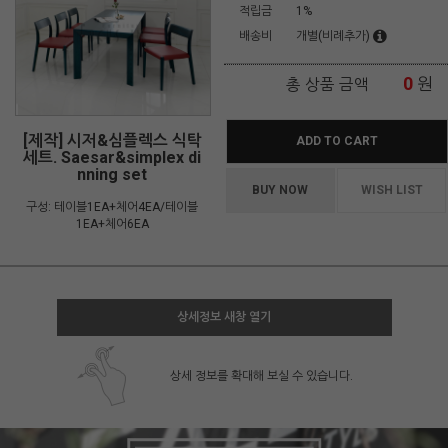
적립금
1%
배송비
개별(비례추가)
0
원
총 상품 금액
[제작] 시저&심플렉스 식탁
ADD TO CART
세트. Saesar&simplex di
nning set
BUY NOW
WISH LIST
구성: 테이블1EA+체어4EA/테이블
1EA+체어6EA
상세정보 새창 열기
상세 정보를 확대해 보실 수 있습니다.