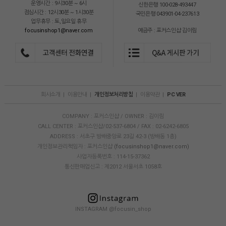
운영시간 : 9시30분 ~ 6시
신한은행 100-028-493447
점심시간 : 12시30분 ~ 1시30분
국민은행 043901-04-237613
업무휴무 : 토,일요일 휴무
focusinshop1@naver.com
예금주 : 포커스인샵 김이림
회사소개
|
이용안내
|
개인정보처리방침
|
이용약관
|
PC VER
COMPANY : 포커스인샵 / OWNER : 김이림
CALL CENTER : 포커스인샵/02-537-6804 / FAX : 02-6242-6805
ADDRESS : 서초구 방배중앙로 23길 42-3 (방배동 1층)
개인정보관리책임자 : 포커스인샵
(focusinshop1@naver.com)
사업자등록번호 : 114-15-37362
통신판매업신고 : 제2012 서울서초 1058호
INSTAGRAM @focusin_shop