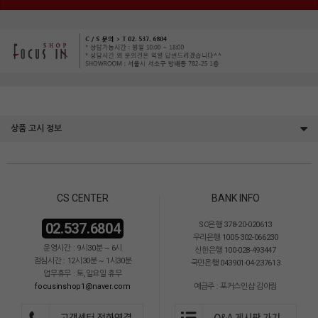
상품 고시 정보
CS CENTER
BANK INFO
02.537.6804
SC은행 378-20-020613
우리은행 1005-302-066230
운영시간 : 9시30분 ~ 6시
신한은행 100-028-493447
점심시간 : 12시30분 ~ 1시30분
국민은행 043901-04-237613
업무휴무 : 토,일요일 휴무
focusinshop1@naver.com
예금주 : 포커스인샵 김이림