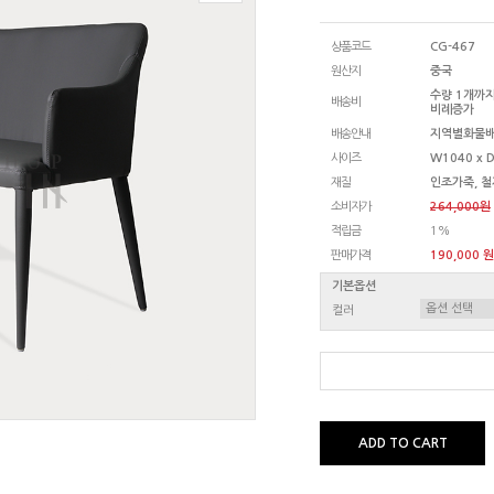
상품코드
CG-467
원산지
중국
수량 1개까지
배송비
비례증가
배송안내
지역별화물
사이즈
W1040 x D
재질
인조가죽, 철
소비자가
264,000원
적립금
1%
판매가격
190,000 원
기본옵션
컬러
ADD TO CART