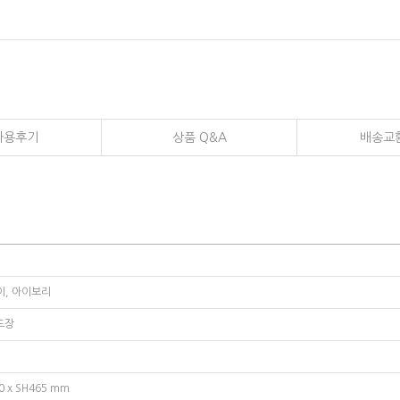
사용후기
상품 Q&A
배송교
이, 아이보리
도장
0 x SH465 mm