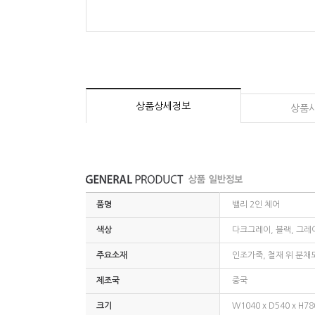
상품상세정보
상품
품명
밸리 2인 체어
색상
다크그레이, 블랙, 그레
주요소재
인조가죽, 철재 위 분채
제조국
중국
크기
W1040 x D540 x H78