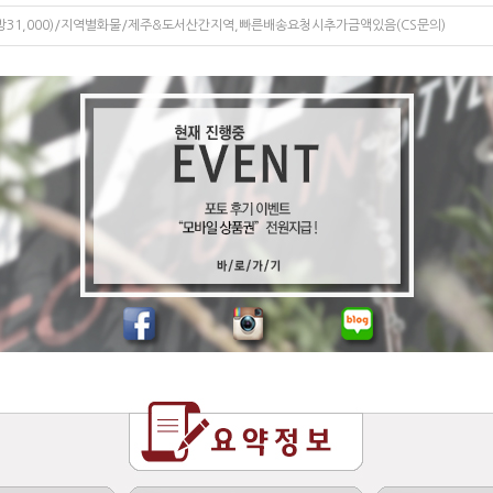
지방31,000)/지역별화물/제주&도서산간지역,빠른배송요청시추가금액있음(CS문의)