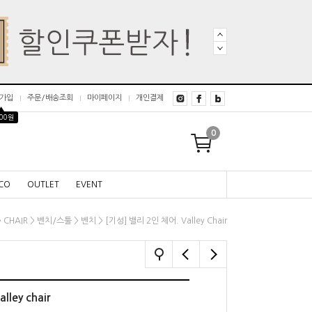
가입
주문/배송조회
마이페이지
개인결제
▲
000원
0
CO
OUTLET
EVENT
>
>
>
> [기성] 밸리 2인 체어. Valley Chair
CHAIR
벤치/스툴
벤치
ley chair