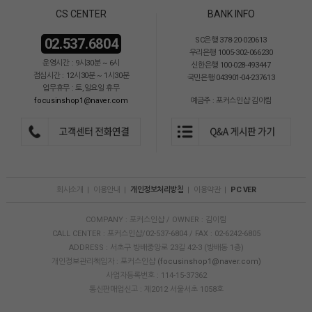
CS CENTER
BANK INFO
02.537.6804
SC은행 378-20-020613
우리은행 1005-302-066230
운영시간 : 9시30분 ~ 6시
신한은행 100-028-493447
점심시간 : 12시30분 ~ 1시30분
국민은행 043901-04-237613
업무휴무 : 토,일요일 휴무
focusinshop1@naver.com
예금주 : 포커스인샵 김이림
회사소개
|
이용안내
|
개인정보처리방침
|
이용약관
|
PC VER
COMPANY : 포커스인샵 / OWNER : 김이림
CALL CENTER : 포커스인샵/02-537-6804 / FAX : 02-6242-6805
ADDRESS : 서초구 방배중앙로 23길 42-3 (방배동 1층)
개인정보관리책임자 : 포커스인샵
(focusinshop1@naver.com)
사업자등록번호 : 114-15-37362
통신판매업신고 : 제2012 서울서초 1058호