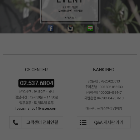
CS CENTER
BANK INFO
02.537.6804
SC은행 378-20-020613
우리은행 1005-302-066230
운영시간 : 9시30분 ~ 6시
신한은행 100-028-493447
점심시간 : 12시30분 ~ 1시30분
국민은행 043901-04-237613
업무휴무 : 토,일요일 휴무
focusinshop1@naver.com
예금주 : 포커스인샵 김이림