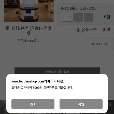
롯데잠실본점 (금용) - 진열장
0
원
+1
-1
롯데잠실본점 (금용) - 진열
0
원
총 상품 금액
장
주문제작/CS문의
WISH LIST
상세정보 새창 열기
www.focusinshop.com의 페이지 내용:
상세 정보를 확대해 보실 수 있습니다.
앱다운 고객님께 5000원 할인쿠폰을 지급합니다.
취소
확인