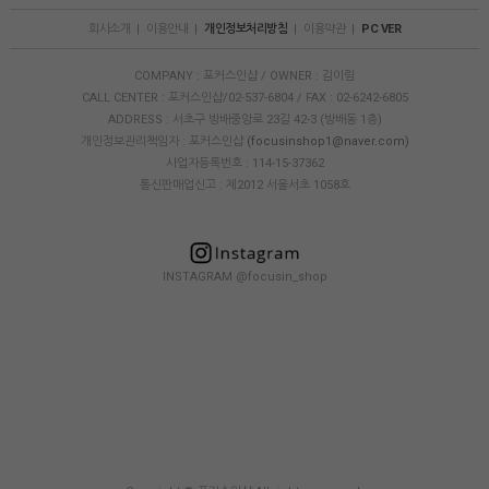
회사소개
|
이용안내
|
개인정보처리방침
|
이용약관
|
PC VER
COMPANY : 포커스인샵 / OWNER : 김이림
CALL CENTER : 포커스인샵/02-537-6804 / FAX : 02-6242-6805
ADDRESS : 서초구 방배중앙로 23길 42-3 (방배동 1층)
개인정보관리책임자 : 포커스인샵
(focusinshop1@naver.com)
사업자등록번호 : 114-15-37362
통신판매업신고 : 제2012 서울서초 1058호
INSTAGRAM @focusin_shop