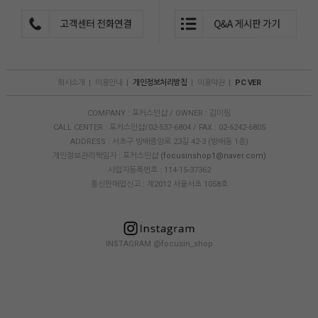
회사소개
|
이용안내
|
개인정보처리방침
|
이용약관
|
PC VER
COMPANY : 포커스인샵 / OWNER : 김이림
CALL CENTER : 포커스인샵/02-537-6804 / FAX : 02-6242-6805
ADDRESS : 서초구 방배중앙로 23길 42-3 (방배동 1층)
개인정보관리책임자 : 포커스인샵
(focusinshop1@naver.com)
사업자등록번호 : 114-15-37362
통신판매업신고 : 제2012 서울서초 1058호
INSTAGRAM @focusin_shop