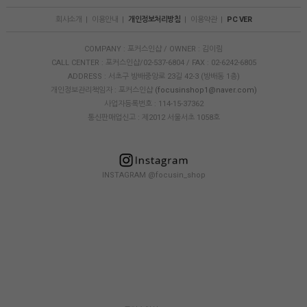
회사소개
|
이용안내
|
개인정보처리방침
|
이용약관
|
PC VER
COMPANY : 포커스인샵 / OWNER : 김이림
CALL CENTER : 포커스인샵/02-537-6804 / FAX : 02-6242-6805
ADDRESS : 서초구 방배중앙로 23길 42-3 (방배동 1층)
개인정보관리책임자 : 포커스인샵
(focusinshop1@naver.com)
사업자등록번호 : 114-15-37362
통신판매업신고 : 제2012 서울서초 1058호
INSTAGRAM @focusin_shop