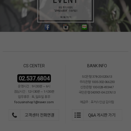
CS CENTER
BANK INFO
02.537.6804
SC은행 378-20-020613
우리은행 1005-302-066230
운영시간 : 9시30분 ~ 6시
신한은행 100-028-493447
점심시간 : 12시30분 ~ 1시30분
국민은행 043901-04-237613
업무휴무 : 토,일요일 휴무
focusinshop1@naver.com
예금주 : 포커스인샵 김이림