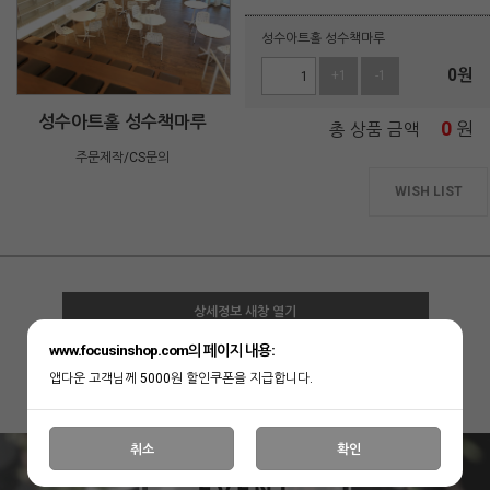
성수아트홀 성수책마루
0
원
+1
-1
성수아트홀 성수책마루
0
원
총 상품 금액
주문제작/CS문의
WISH LIST
상세정보 새창 열기
www.focusinshop.com의 페이지 내용:
상세 정보를 확대해 보실 수 있습니다.
앱다운 고객님께 5000원 할인쿠폰을 지급합니다.
취소
확인