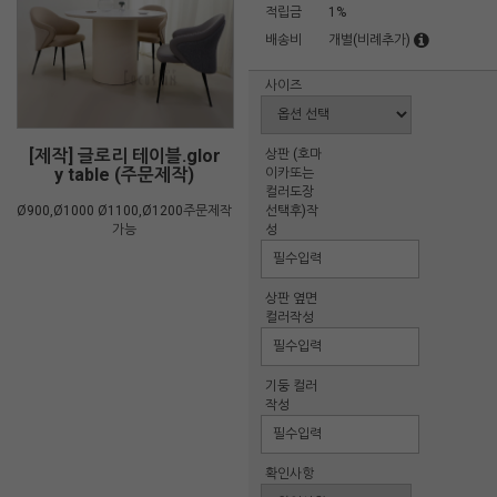
적립금
1%
배송비
개별(비례추가)
사이즈
[제작] 글로리 테이블.glor
상판 (호마
y table (주문제작)
이카또는
컬러도장
Ø900,Ø1000 Ø1100,Ø1200주문제작
선택후)작
가능
성
상판 옆면
컬러작성
기둥 컬러
작성
확인사항