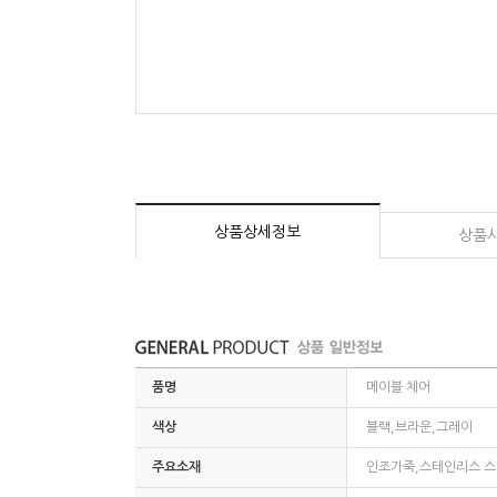
상품상세정보
상품
품명
메이블 체어
색상
블랙,브라운,그레이
주요소재
인조가죽,스테인리스 스