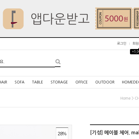
로그인
회원
+5,
HAIR
SOFA
TABLE
STORAGE
OFFICE
OUTDOOR
HOMEDE
>
Home
CH
[기성] 메이블 체어. mabe
28
%