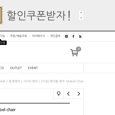
가입
주문/배송조회
마이페이지
개인결제
▲
000원
0
CO
OUTLET
EVENT
>
>
> [기성] 메이블 체어. Mabel Chair
AIR
철재체어
사이드체어
l chair