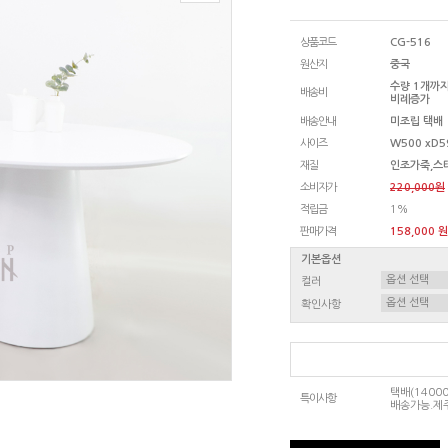
상품코드
CG-516
원산지
중국
수량 1개까지
배송비
비례증가
배송안내
미조립 택배
사이즈
W500 xD5
재질
인조가죽,스
소비자가
220,000원
적립금
1%
판매가격
158,000 원
기본옵션
컬러
확인사항
택배(140
특이사항
배송가능.제주