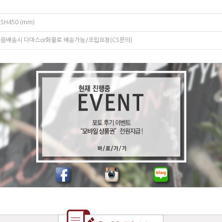
xSH450 (mm)
음배송시 다마스or화물로 배송가능/조립요청(CS문의)