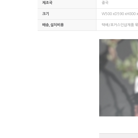
제조국
중국
크기
W500 xD590 xH800 
배송,설치비용
택배/포커스인샵제품 묶