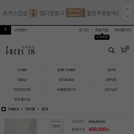
고객센터
로그인
회원가입
마이페이지
▲
+5,000원
0
CHAIR
BAR CHAIR
SOFA
TABLE
STORAGE
OFFICE
OUTDOOR
HOMEDECO
OUTLET
포트폴리오
TABLE
테이블
철재
소비자가
600,000원
33
%
400,000
판매가격
원