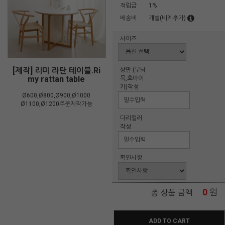
적립금
1%
배송비
개별(비례추가)
사이즈
[제작] 리미 라탄 테이블.Ri
상판 (무늬
my rattan table
목,호마이
카)작성
Ø600,Ø800,Ø900,Ø1000
Ø1100,Ø1200주문제작가능
다리컬러
작성
확인사항
0
원
총 상품 금액
ADD TO CART