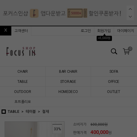
고객센터
로그인
회원가입
마이페이지
▲
+5,000원
0
CHAIR
BAR CHAIR
SOFA
TABLE
STORAGE
OFFICE
OUTDOOR
HOMEDECO
OUTLET
포트폴리오
TABLE
테이블
철재
소비자가
600,000원
33
%
400,000
판매가격
원