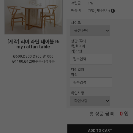
적립금
1%
배송비
개별(비례추가)
사이즈
[제작] 리미 라탄 테이블.Ri
상판 (무늬
my rattan table
목,호마이
카)작성
Ø600,Ø800,Ø900,Ø1000
Ø1100,Ø1200주문제작가능
다리컬러
작성
확인사항
0
원
총 상품 금액
ADD TO CART