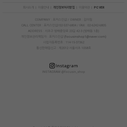
회사소개
|
이용안내
|
개인정보처리방침
|
이용약관
|
PC VER
COMPANY : 포커스인샵 / OWNER : 김이림
CALL CENTER : 포커스인샵/02-537-6804 / FAX : 02-6242-6805
ADDRESS : 서초구 방배중앙로 23길 42-3 (방배동 1층)
개인정보관리책임자 : 포커스인샵
(focusinshop1@naver.com)
사업자등록번호 : 114-15-37362
통신판매업신고 : 제2012 서울서초 1058호
INSTAGRAM @focusin_shop