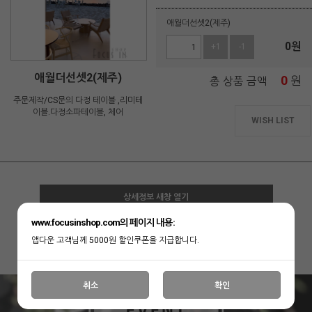
애월더선셋2(제주)
0
원
+1
-1
애월더선셋2(제주)
0
원
총 상품 금액
주문제작/CS문의 다정 테이블 ,리미테
이블.다정소파테이블, 체어
WISH LIST
상세정보 새창 열기
www.focusinshop.com의 페이지 내용:
상세 정보를 확대해 보실 수 있습니다.
앱다운 고객님께 5000원 할인쿠폰을 지급합니다.
취소
확인