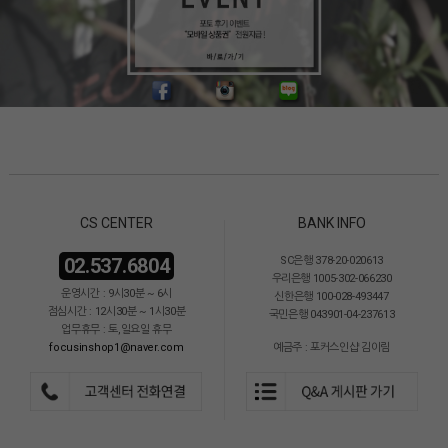
CS CENTER
BANK INFO
02.537.6804
SC은행 378-20-020613
우리은행 1005-302-066230
운영시간 : 9시30분 ~ 6시
신한은행 100-028-493447
점심시간 : 12시30분 ~ 1시30분
국민은행 043901-04-237613
업무휴무 : 토,일요일 휴무
focusinshop1@naver.com
예금주 : 포커스인샵 김이림