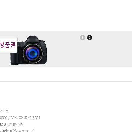
1
2
: 김이림
04 / FAX : 02-6242-6805
2-3 (방배동 1층)
)
usinshop1@naver.com