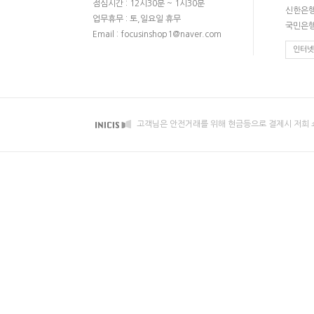
점심시간 : 12시30분 ~ 1시30분
신한은행 
업무휴무 : 토,일요일 휴무
국민은행 
Email : focusinshop1@naver.com
인터넷
고객님은 안전거래를 위해 현금등으로 결제시 저희 