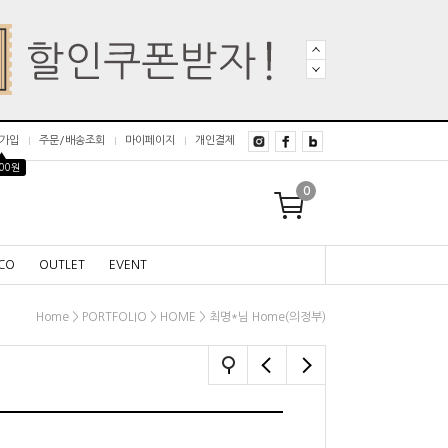
가입
주문/배송조회
마이페이지
개인결제
▲
000원
0
CO
OUTLET
EVENT
>
>
> 최명*님 Home(의정부)
Home
PORTFOLIO
HOME