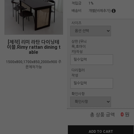
적립금
1%
배송비
개별(비례추가)
사이즈
[제작] 리미 라탄 다이닝테
상판 (무늬
이블.Rimy rattan dining t
목,호마이
able
카)작성
1500x800,1700x850,2000x900 주
문제작가능
다리컬러
작성
확인사항
0
원
총 상품 금액
ADD TO CART