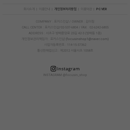
회사소개
|
이용안내
|
개인정보처리방침
|
이용약관
|
PC VER
COMPANY : 포커스인샵 / OWNER : 김이림
CALL CENTER : 포커스인샵/02-537-6804 / FAX : 02-6242-6805
ADDRESS : 서초구 방배중앙로 23길 42-3 (방배동 1층)
개인정보관리책임자 : 포커스인샵
(focusinshop1@naver.com)
사업자등록번호 : 114-15-37362
통신판매업신고 : 제2012 서울서초 1058호
INSTAGRAM @focusin_shop