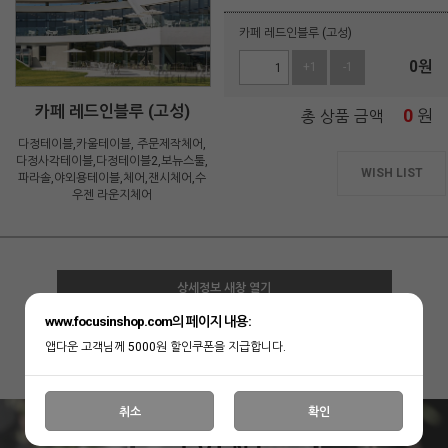
카페 레드인블루 (고성)
0
원
+1
-1
카페 레드인블루 (고성)
0
원
총 상품 금액
다정테이블,카울테이블, 주문제작체어,
다정사각테이블,다정테이블2,보뉴스툴,
WISH LIST
파라솔,야외용테이블,체어,잰시체어,수
우젠 라운지체어
상세정보 새창 열기
www.focusinshop.com의 페이지 내용:
앱다운 고객님께 5000원 할인쿠폰을 지급합니다.
상세 정보를 확대해 보실 수 있습니다.
취소
확인