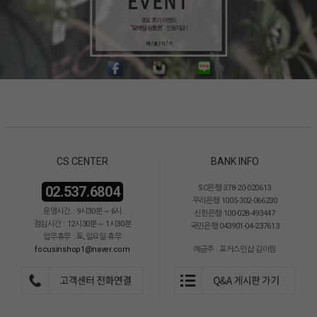
CS CENTER
BANK INFO
02.537.6804
SC은행 378-20-020613
우리은행 1005-302-066230
운영시간 : 9시30분 ~ 6시
신한은행 100-028-493447
점심시간 : 12시30분 ~ 1시30분
국민은행 043901-04-237613
업무휴무 : 토,일요일 휴무
focusinshop1@naver.com
예금주 : 포커스인샵 김이림