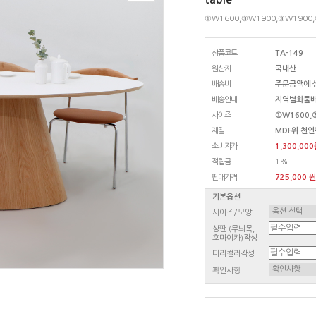
①W1600,③W1900,③W1900
상품코드
TA-149
원산지
국내산
배송비
주문금액에 
배송안내
지역별화물
사이즈
①W1600,
재질
MDF위 천
소비자가
1,300,00
적립금
1%
판매가격
725,000 원
기본옵션
사이즈/모양
상판 (무늬목,
호마이카)작성
다리컬러작성
확인사항