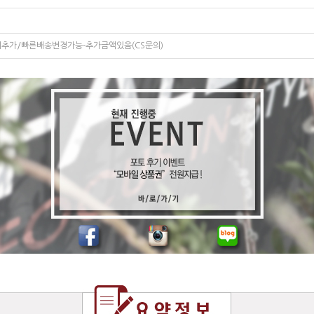
비추가/빠른배송변경가능-추가금액있음(CS문의)