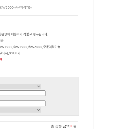
,④W2000,주문제작가능
상관없이 배송비가 착불로 청구됩니다.
배송
③W1900,③W1900,④W2000,주문제작가능
연무늬목,호마이카
0원
총 상품 금액
0
원