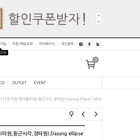
가입
주문/배송조회
마이페이지
개인결제
▲
000원
0
CO
OUTLET
EVENT
] 다정 타원 테이블(타원,둥근사각,정타원).Dajung Ellipse Table
타원,둥근사각,정타원).Dajung ellipse