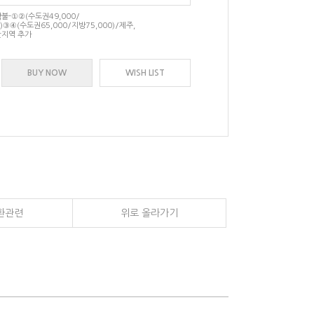
-①②(수도권49,000/
)③④(수도권65,000/지방75,000)/제주,
지역 추가
BUY NOW
WISH LIST
환관련
위로 올라가기