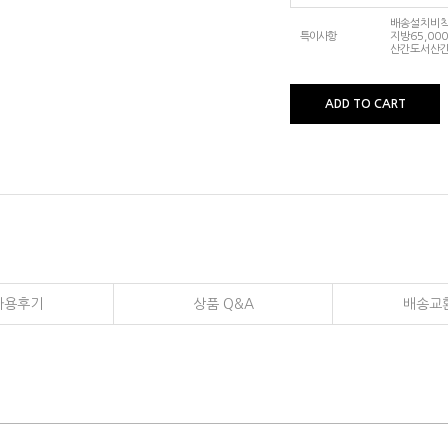
배송설치비착불
특이사항
지방65,000
산간도서산간
ADD TO CART
사용후기
상품 Q&A
배송교