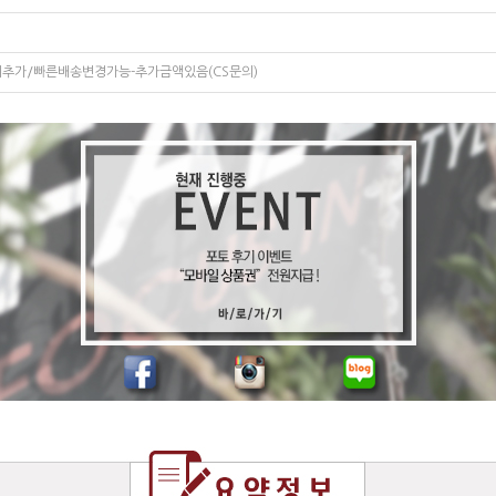
비추가/빠른배송변경가능-추가금액있음(CS문의)