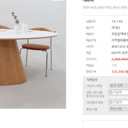
①W1600,③W1900,③W1900
상품코드
TA-149
원산지
국내산
배송비
주문금액에 
배송안내
지역별화물
사이즈
①W1600,
재질
MDF위 천
소비자가
1,300,00
적립금
1%
판매가격
725,000 원
기본옵션
사이즈/모양
상판 (무늬목,
호마이카)작성
다리컬러작성
확인사항