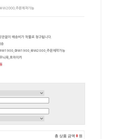
,④W2000,주문제작가능
상관없이 배송비가 착불로 청구됩니다.
배송
③W1900,③W1900,④W2000,주문제작가능
연무늬목,호마이카
0원
총 상품 금액
0
원