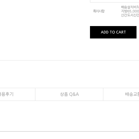
배송설치비착불
특이사항
지방65,000
산간도서산간
ADD TO CART
사용후기
상품 Q&A
배송교