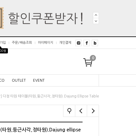
가입
주문/배송조회
마이페이지
개인결제
▲
000원
0
CO
OUTLET
EVENT
] 다정 타원 테이블(타원,둥근사각,정타원).Dajung Ellipse Table
타원,둥근사각,정타원).Dajung ellipse