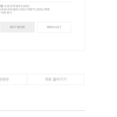
-①②(수도권49,000/
)③④(수도권65,000/지방75,000)/제주,
지역 추가
BUY NOW
WISH LIST
환관련
위로 올라가기