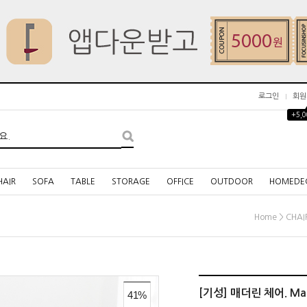
로그인
회원
+5,
HAIR
SOFA
TABLE
STORAGE
OFFICE
OUTDOOR
HOMEDE
>
Home
CHAI
[기성] 매더린 체어. Made
41
%