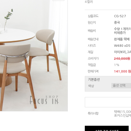
4컬러
상품코드
CG-527
원산지
중국
수량 1개까지
배송비
비례증가
배송안내
완제품 택배
사이즈
W480 xD5
재질
아이보리,그
소비자가
240,000원
적립금
1%
판매가격
141,000 원
기본옵션
색상
택배(15,0
특이사항
포커스인샵제