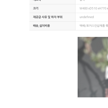
크기
W480 xD510 xH770 
재공급 사유 및 하자 부위
undefined
배송,설치비용
택배/포커스인샵제품 묶