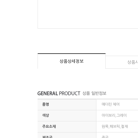
상품상세정보
상품
품명
매더린 체어
색상
아이보리,그레이
주요소재
원목,패브릭,철재
제조국
중국