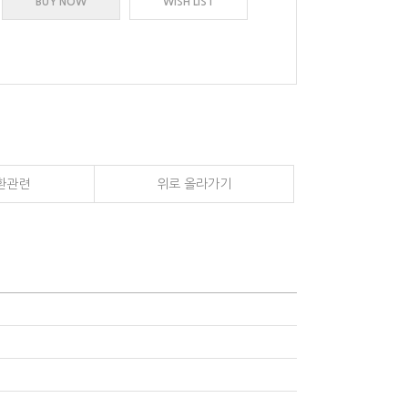
BUY NOW
WISH LIST
환관련
위로 올라가기