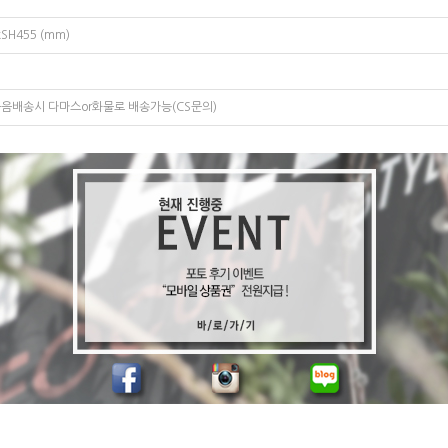
xSH455 (mm)
음배송시 다마스or화물로 배송가능(CS문의)