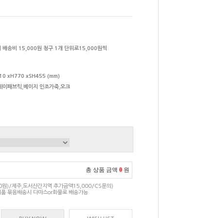
 배송비 15,000원 청구 1개 단위로15,000원씩
10 xH770 xSH455 (mm)
레이패브릭,베이지 인조가죽,오크
총 상품 금액
0
원
00원)/제주,도서산간지역 추가금액15,000/CS문의)
품 묶음배송시 다마스or화물로 배송가능