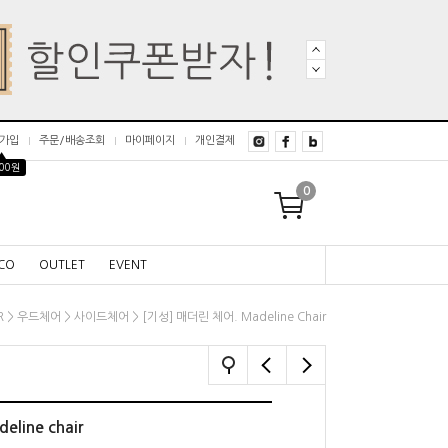
가입
주문/배송조회
마이페이지
개인결제
▲
000원
0
CO
OUTLET
EVENT
>
>
> [기성] 매더린 체어. Madeline Chair
R
우드체어
사이드체어
line chair