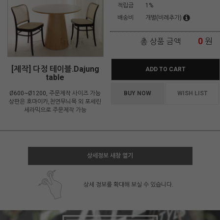
적립금
1%
배송비
개별(비례추가)
0
원
총 상품 금액
[제작] 다정 테이블.Dajung
ADD TO CART
table
Ø600~Ø1200, 주문제작 사이즈 가능
BUY NOW
WISH LIST
상판은 호마이카,천연무늬목 외 포세린
세라믹으로 주문제작 가능
상세정보 새창 열기
상세 정보를 확대해 보실 수 있습니다.