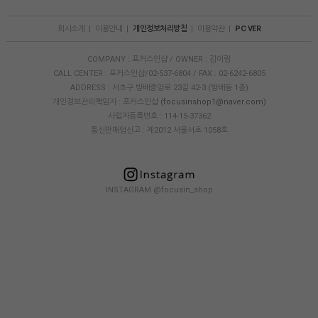
회사소개
|
이용안내
|
개인정보처리방침
|
이용약관
|
PC VER
COMPANY : 포커스인샵 / OWNER : 김이림
CALL CENTER : 포커스인샵/02-537-6804 / FAX : 02-6242-6805
ADDRESS : 서초구 방배중앙로 23길 42-3 (방배동 1층)
개인정보관리책임자 : 포커스인샵
(focusinshop1@naver.com)
사업자등록번호 : 114-15-37362
통신판매업신고 : 제2012 서울서초 1058호
INSTAGRAM @focusin_shop