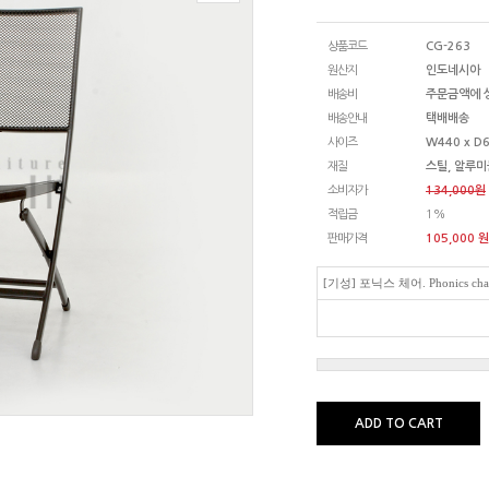
상품코드
CG-263
원산지
인도네시아
배송비
주문금액에 
배송안내
택배배송
사이즈
W440 x D6
재질
스틸, 알루미
소비자가
134,000원
적립금
1%
판매가격
105,000
원
[기성] 포닉스 체어. Phonics cha
ADD TO CART