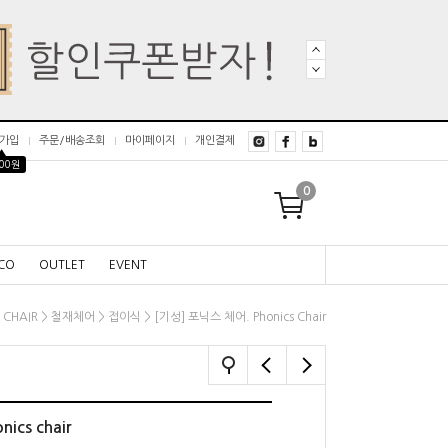
가입
주문/배송조회
마이페이지
개인결제
▲
000원
0
CO
OUTLET
EVENT
>
>
>
> [기성] 포닉스 체어. Phonics Chair
CHAIR
철재체어
접이식
ics chair