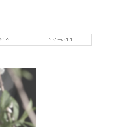
환관련
위로 올라가기