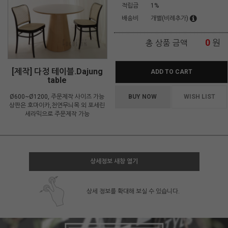
적립금
1%
배송비
개별(비례추가)
0
원
총 상품 금액
[제작] 다정 테이블.Dajung
ADD TO CART
table
Ø600~Ø1200, 주문제작 사이즈 가능
BUY NOW
WISH LIST
상판은 호마이카,천연무늬목 외 포세린
세라믹으로 주문제작 가능
상세정보 새창 열기
상세 정보를 확대해 보실 수 있습니다.