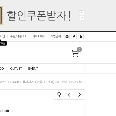
가입
주문/배송조회
마이페이지
개인결제
▲
000원
0
CO
OUTLET
EVENT
>
>
>
> [기성] 체바 체어. Ceva Chair
Home
CHAIR
철재체어
가죽
chair