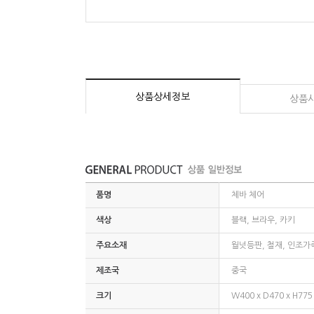
상품상세정보
상품
품명
체바 체어
색상
블랙, 브라우, 카키
주요소재
월넛등판, 철재, 인조가
제조국
중국
크기
W400 x D470 x H775