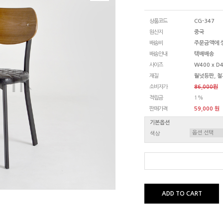
상품코드
CG-347
원산지
중국
배송비
주문금액에 
배송안내
택배배송
사이즈
W400 x D4
재질
월넛등판, 철
소비자가
86,000원
적립금
1%
판매가격
59,000 원
기본옵션
색상
ADD TO CART