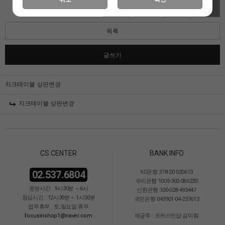
수정
삭제
답변
추천
목록
글쓰기
지크테이블 상판변경
지크테이블 상판변경
CS CENTER
BANK INFO
02.537.6804
SC은행 378-20-020613
우리은행 1005-302-066230
운영시간 : 9시30분 ~ 6시
신한은행 100-028-493447
점심시간 : 12시30분 ~ 1시30분
국민은행 043901-04-237613
업무휴무 : 토,일요일 휴무
focusinshop1@naver.com
예금주 : 포커스인샵 김이림