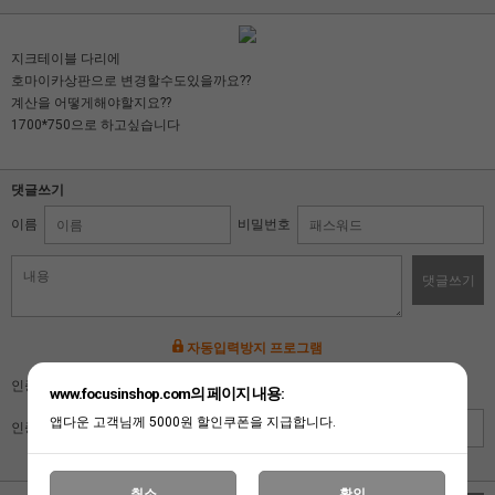
지크테이블 다리에
호마이카상판으로 변경할수도있을까요??
계산을 어떻게해야할지요??
1700*750으로 하고싶습니다
댓글쓰기
이름
비밀번호
댓글쓰기
자동입력방지 프로그램
인증키 보기
www.focusinshop.com의 페이지 내용:
앱다운 고객님께 5000원 할인쿠폰을 지급합니다.
인증키 입력
취소
확인