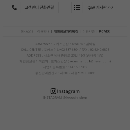
회사소개
|
이용안내
|
개인정보처리방침
|
이용약관
|
PC VER
COMPANY : 포커스인샵 / OWNER : 김이림
CALL CENTER : 포커스인샵/02-537-6804 / FAX : 02-6242-6805
ADDRESS : 서초구 방배중앙로 23길 42-3 (방배동 1층)
개인정보관리책임자 : 포커스인샵
(focusinshop1@naver.com)
사업자등록번호 : 114-15-37362
통신판매업신고 : 제2012 서울서초 1058호
INSTAGRAM @focusin_shop