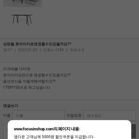
상판을 호마이카로변경할수도있을까요??
장수*
|
2022-01-29
|
조회수 1789
|
추천수 0
지크테블 다리에
호마이카상판으로 변경할수도있을까요??
옵션계산을 어떻게해야할지요??
1700*750으로 하고싶습니다
댓글쓰기
이름
비밀번호
www.focusinshop.com의 페이지 내용:
댓글쓰기
앱다운 고객님께 5000원 할인쿠폰을 지급합니다.