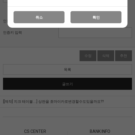
자동입력방지 프로그램
취소
확인
인증키 보기
인증키 입력
수정
삭제
추천
목록
글쓰기
[[제작] 지크 테이블....]
상판을 호마이카로변경할수도있을까요??
CS CENTER
BANK INFO