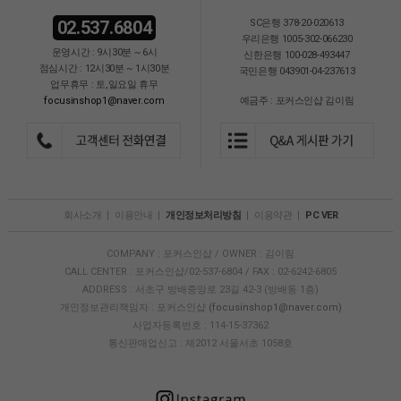
02.537.6804
SC은행 378-20-020613
우리은행 1005-302-066230
운영시간 : 9시30분 ~ 6시
신한은행 100-028-493447
점심시간 : 12시30분 ~ 1시30분
국민은행 043901-04-237613
업무휴무 : 토,일요일 휴무
focusinshop1@naver.com
예금주 : 포커스인샵 김이림
회사소개
|
이용안내
|
개인정보처리방침
|
이용약관
|
PC VER
COMPANY : 포커스인샵 / OWNER : 김이림
CALL CENTER : 포커스인샵/02-537-6804 / FAX : 02-6242-6805
ADDRESS : 서초구 방배중앙로 23길 42-3 (방배동 1층)
개인정보관리책임자 : 포커스인샵
(focusinshop1@naver.com)
사업자등록번호 : 114-15-37362
통신판매업신고 : 제2012 서울서초 1058호