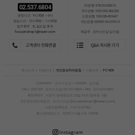
02.537.6804
SC은행 378-20-020613
우리은행 1005-302-066230
운영시간 : 9시30분 ~ 6시
신한은행 100-028-493447
점심시간 : 12시30분 ~ 1시30분
국민은행 043901-04-237613
업무휴무 : 토,일요일 휴무
focusinshop1@naver.com
예금주 : 포커스인샵 김이림
회사소개
|
이용안내
|
개인정보처리방침
|
이용약관
|
PC VER
COMPANY : 포커스인샵 / OWNER : 김이림
CALL CENTER : 포커스인샵/02-537-6804 / FAX : 02-6242-6805
ADDRESS : 서초구 방배중앙로 23길 42-3 (방배동 1층)
개인정보관리책임자 : 포커스인샵
(focusinshop1@naver.com)
사업자등록번호 : 114-15-37362
통신판매업신고 : 제2012 서울서초 1058호