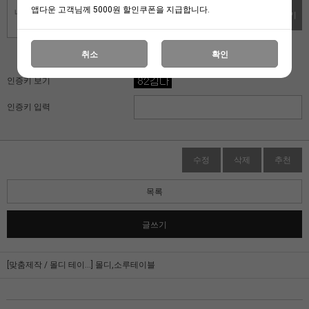
앱다운 고객님께 5000원 할인쿠폰을 지급합니다.
댓글쓰기
취소
확인
자동입력방지 프로그램
인증키 보기
인증키 입력
수정
삭제
추천
목록
글쓰기
[맞춤제작 / 몰디 테이...]
몰디,소루테이블