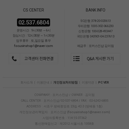
CS CENTER
BANK INFO
02.537.6804
SC은행 378-20-020613
우리은행 1005-302-066230
운영시간 : 9시30분 ~ 6시
신한은행 100-028-493447
점심시간 : 12시30분 ~ 1시30분
국민은행 043901-04-237613
업무휴무 : 토,일요일 휴무
focusinshop1@naver.com
예금주 : 포커스인샵 김이림
회사소개
|
이용안내
|
개인정보처리방침
|
이용약관
|
PC VER
COMPANY : 포커스인샵 / OWNER : 김이림
CALL CENTER : 포커스인샵/02-537-6804 / FAX : 02-6242-6805
ADDRESS : 서초구 방배중앙로 23길 42-3 (방배동 1층)
개인정보관리책임자 : 포커스인샵
(focusinshop1@naver.com)
사업자등록번호 : 114-15-37362
통신판매업신고 : 제2012 서울서초 1058호