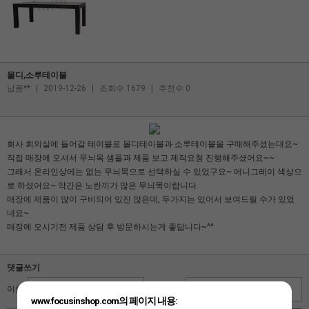
몰디,소루테이블
납품**
|
2019-12-26
|
조회수 1679
|
추천수 0
회사 회의실에 들어갈 테이블로 몰디테이블과 소루테이블을 구매해주셨는대요~
직접 매장에 오셔서 무늬목 샘플과 제품 보고 제작요청 진행해주셨어요~~
그래서 온라인상에는 없는 무늬목으로 선택하실 수 있었구요~ 에니그레이 색상으
로 하셨어요~ 약간은 노란끼가 많은 무늬목이랍니다.
매장에 제품이 많이 구비되어 있진 않은데, 두가지는 있어서 보여드릴 수가 있었
네요~
매장에 오시기전 제품 상담 후 방문하시는게 좋답니다~^^
댓글쓰기
이름
비밀번호
www.focusinshop.com의 페이지 내용: