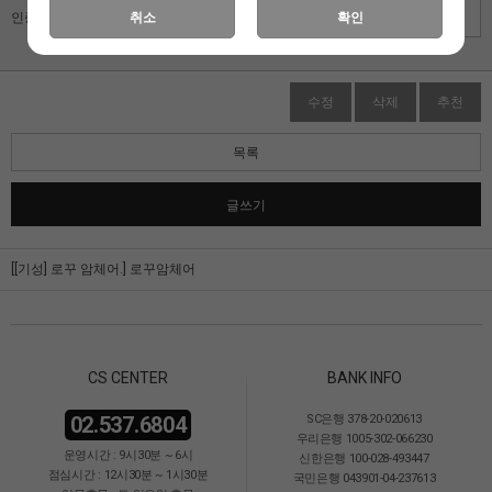
인증키 입력
취소
확인
수정
삭제
추천
목록
글쓰기
[[기성] 로꾸 암체어.]
로꾸암체어
CS CENTER
BANK INFO
02.537.6804
SC은행 378-20-020613
우리은행 1005-302-066230
운영시간 : 9시30분 ~ 6시
신한은행 100-028-493447
점심시간 : 12시30분 ~ 1시30분
국민은행 043901-04-237613