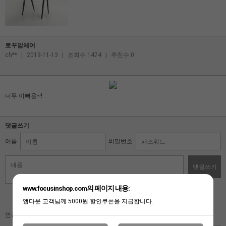
로꾸암체어
ch**
|
2019-11-13
|
조회수 1474
|
추천수 0
너무 이뻐용~!
댓글쓰기
이름
비밀번호
댓글쓰기
www.focusinshop.com의 페이지 내용:
자동입력방지 프로그램
앱다운 고객님께 5000원 할인쿠폰을 지급합니다.
인증키 보기