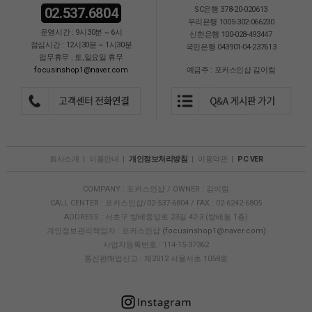
02.537.6804
SC은행 378-20-020613
우리은행 1005-302-066230
운영시간 : 9시30분 ~ 6시
신한은행 100-028-493447
점심시간 : 12시30분 ~ 1시30분
국민은행 043901-04-237613
업무휴무 : 토,일요일 휴무
focusinshop1@naver.com
예금주 : 포커스인샵 김이림
회사소개
|
이용안내
|
개인정보처리방침
|
이용약관
|
PC VER
COMPANY : 포커스인샵 / OWNER : 김이림
CALL CENTER : 포커스인샵/02-537-6804 / FAX : 02-6242-6805
ADDRESS : 서초구 방배중앙로 23길 42-3 (방배동 1층)
개인정보관리책임자 : 포커스인샵
(focusinshop1@naver.com)
사업자등록번호 : 114-15-37362
통신판매업신고 : 제2012 서울서초 1058호