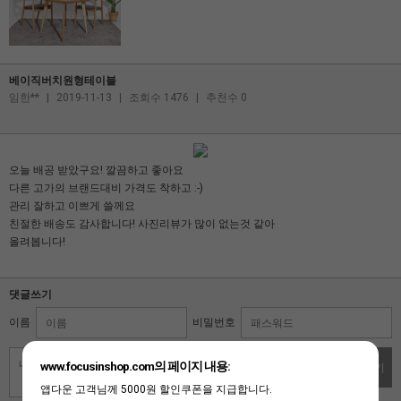
베이직버치원형테이블
임한**
|
2019-11-13
|
조회수 1476
|
추천수 0
오늘 배공 받았구요! 깔끔하고 좋아요
다른 고가의 브랜드대비 가격도 착하고 :-)
관리 잘하고 이쁘게 쓸께요
친절한 배송도 감사합니다! 사진리뷰가 많이 없는것 같아
올려봅니다!
댓글쓰기
이름
비밀번호
www.focusinshop.com의 페이지 내용:
댓글쓰기
앱다운 고객님께 5000원 할인쿠폰을 지급합니다.