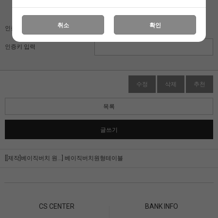
자동입력방지 프로그램
취소
확인
인증키 보기
인증키 입력
수정
삭제
추천
목록
글쓰기
[[제작]베이직버치 원...]
베이직버치원형테이블
CS CENTER
BANK INFO