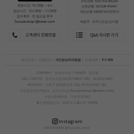
우리은행 1005-302-066230
운영시간 : 9시30분 ~ 6시
신한은행 100-028-493447
점심시간 : 12시30분 ~ 1시30분
국민은행 043901-04-237613
업무휴무 : 토,일요일 휴무
focusinshop1@naver.com
예금주 : 포커스인샵 김이림
회사소개
|
이용안내
|
개인정보처리방침
|
이용약관
|
PC VER
COMPANY : 포커스인샵 / OWNER : 김이림
CALL CENTER : 포커스인샵/02-537-6804 / FAX : 02-6242-6805
ADDRESS : 서초구 방배중앙로 23길 42-3 (방배동 1층)
개인정보관리책임자 : 포커스인샵
(focusinshop1@naver.com)
사업자등록번호 : 114-15-37362
통신판매업신고 : 제2012 서울서초 1058호
INSTAGRAM @focusin_shop