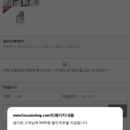
일리닛빠체어
이지**
|
2019-11-13
|
조회수 1282
|
추천수 0
저희 아일랜드식탁에 딱 이네요~~디자인 넘 맘에 들고요~최고네요~~
댓글쓰기
이름
비밀번호
댓글쓰기
www.focusinshop.com의 페이지 내용:
앱다운 고객님께 5000원 할인쿠폰을 지급합니다.
자동입력방지 프로그램