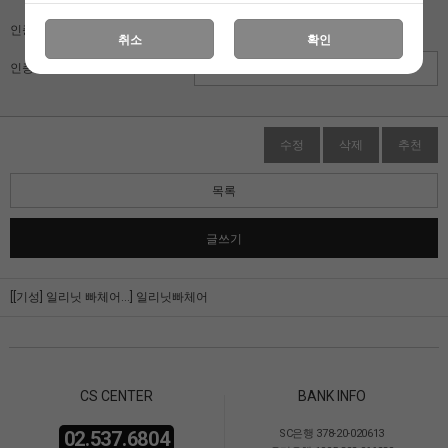
인증키 보기
취소
확인
인증키 입력
수정
삭제
추천
목록
글쓰기
[[기성] 일리닛 빠체어...]
일리닛빠체어
CS CENTER
BANK INFO
02.537.6804
SC은행 378-20-020613