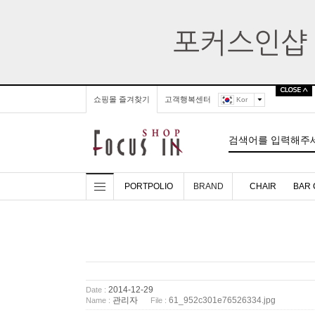
쇼핑몰 즐겨찾기
고객행복센터
Kor
PORTPOLIO
BRAND
CHAIR
BAR 
2014-12-29
Date :
관리자
61_952c301e76526334.jpg
Name :
File :