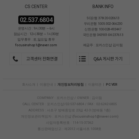
CS CENTER
BANK INFO
02.537.6804
SC은행 378-20-020613
우리은행 1005-302-066230
운영시간 : 9시30분 ~ 6시
신한은행 100-028-493447
점심시간 : 12시30분 ~ 1시30분
국민은행 043901-04-237613
업무휴무 : 토,일요일 휴무
focusinshop1@naver.com
예금주 : 포커스인샵 김이림
회사소개
|
이용안내
|
개인정보처리방침
|
이용약관
|
PC VER
COMPANY : 포커스인샵 / OWNER : 김이림
CALL CENTER : 포커스인샵/02-537-6804 / FAX : 02-6242-6805
ADDRESS : 서초구 방배중앙로 23길 42-3 (방배동 1층)
개인정보관리책임자 : 포커스인샵
(focusinshop1@naver.com)
사업자등록번호 : 114-15-37362
통신판매업신고 : 제2012 서울서초 1058호