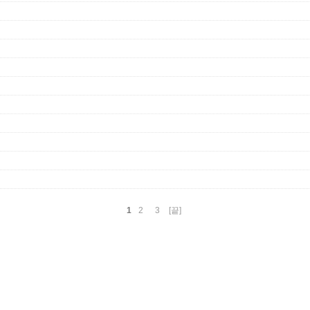
1
2
3
[끝]