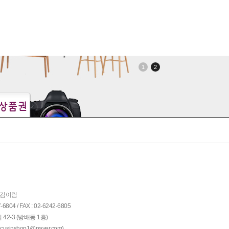
1
2
: 김이림
04 / FAX : 02-6242-6805
42-3 (방배동 1층)
)
ocusinshop1@naver.com