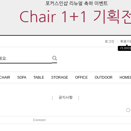
로그인
회원가
▲
+5,000
CHAIR
SOFA
TABLE
STORAGE
OFFICE
OUTDOOR
HOME
[
]
공지사항
Content