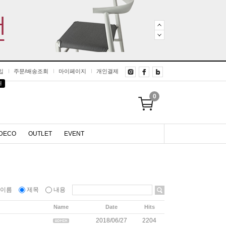
입
주문/배송조회
마이페이지
개인결제
원
0
DECO
OUTLET
EVENT
이름
제목
내용
Name
Date
Hits
2018/06/27
2204