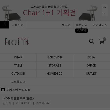
고객센터
로그인
회원가입
마이페이지
▲
+5,000원
0
CHAIR
BAR CHAIR
SOFA
TABLE
STORAGE
OFFICE
OUTDOOR
HOMEDECO
OUTLET
포트폴리오
포커스인 주요실적
[HOME] 전원주택(판교)
관리자
|
2013-12-18
|
조회수 669