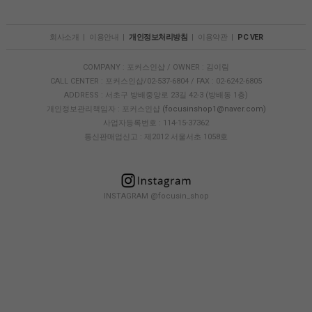
회사소개
|
이용안내
|
개인정보처리방침
|
이용약관
|
PC VER
COMPANY : 포커스인샵 / OWNER : 김이림
CALL CENTER : 포커스인샵/02-537-6804 / FAX : 02-6242-6805
ADDRESS : 서초구 방배중앙로 23길 42-3 (방배동 1층)
개인정보관리책임자 : 포커스인샵
(focusinshop1@naver.com)
사업자등록번호 : 114-15-37362
통신판매업신고 : 제2012 서울서초 1058호
INSTAGRAM @focusin_shop