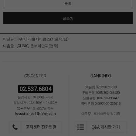
목록
글쓰기
이전글 :
[CAFE] 리틀제이콥스(서울/강남)
다음글 :
[CLINIC] 온누리안과(전주)
CS CENTER
BANK INFO
02.537.6804
SC은행 378-20-020613
우리은행 1005-302-066230
운영시간 : 9시30분 ~ 6시
신한은행 100-028-493447
점심시간 : 12시30분 ~ 1시30분
국민은행 043901-04-237613
업무휴무 : 토,일요일 휴무
focusinshop1@naver.com
예금주 : 포커스인샵 김이림