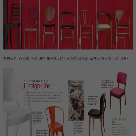
포커스인 쇼룸의 한쪽 벽면 일부입니다. 베이직체어와 플랫체어등이 보이네요~