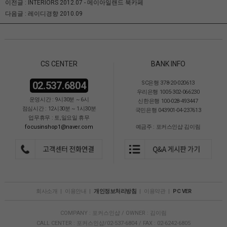
이전글 :
INTERIORS 2012.07 - 메이아일랜드 북카페
다음글 :
레이디경향 2010.09
CS CENTER
BANK INFO
02.537.6804
SC은행 378-20-020613
우리은행 1005-302-066230
운영시간 : 9시30분 ~ 6시
신한은행 100-028-493447
점심시간 : 12시30분 ~ 1시30분
국민은행 043901-04-237613
업무휴무 : 토,일요일 휴무
focusinshop1@naver.com
예금주 : 포커스인샵 김이림
회사소개
|
이용안내
|
개인정보처리방침
|
이용약관
|
PC VER
COMPANY : 포커스인샵 / OWNER : 김이림
CALL CENTER : 포커스인샵/02-537-6804 / FAX : 02-6242-6805