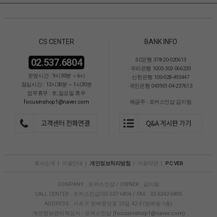
CS CENTER
BANK INFO
02.537.6804
SC은행 378-20-020613
우리은행 1005-302-066230
운영시간 : 9시30분 ~ 6시
신한은행 100-028-493447
점심시간 : 12시30분 ~ 1시30분
국민은행 043901-04-237613
업무휴무 : 토,일요일 휴무
focusinshop1@naver.com
예금주 : 포커스인샵 김이림
회사소개
|
이용안내
|
개인정보처리방침
|
이용약관
|
PC VER
COMPANY : 포커스인샵 / OWNER : 김이림
CALL CENTER : 포커스인샵/02-537-6804 / FAX : 02-6242-6805
ADDRESS : 서초구 방배중앙로 23길 42-3 (방배동 1층)
개인정보관리책임자 : 포커스인샵
(focusinshop1@naver.com)