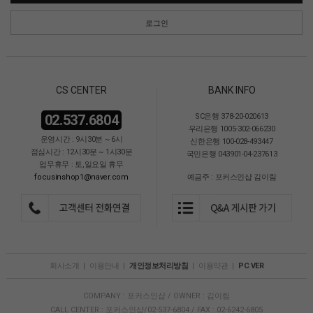
로그인
CS CENTER
BANK INFO
02.537.6804
SC은행 378-20-020613
우리은행 1005-302-066230
운영시간 : 9시30분 ~ 6시
신한은행 100-028-493447
점심시간 : 12시30분 ~ 1시30분
국민은행 043901-04-237613
업무휴무 : 토,일요일 휴무
focusinshop1@naver.com
예금주 : 포커스인샵 김이림
회사소개
|
이용안내
|
개인정보처리방침
|
이용약관
|
PC VER
COMPANY : 포커스인샵 / OWNER : 김이림
CALL CENTER : 포커스인샵/02-537-6804 / FAX : 02-6242-6805