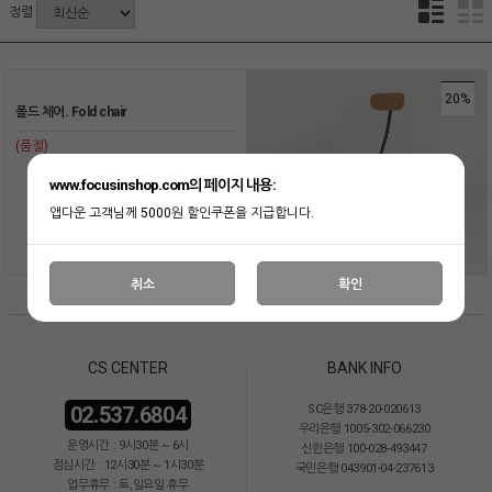
정렬
20%
폴드 체어. Fold chair
(품절)
www.focusinshop.com의 페이지 내용:
앱다운 고객님께 5000원 할인쿠폰을 지급합니다.
취소
확인
CS CENTER
BANK INFO
02.537.6804
SC은행 378-20-020613
우리은행 1005-302-066230
운영시간 : 9시30분 ~ 6시
신한은행 100-028-493447
점심시간 : 12시30분 ~ 1시30분
국민은행 043901-04-237613
업무휴무 : 토,일요일 휴무